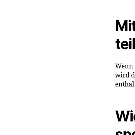
Mi
tei
Wenn d
wird d
enthal
Wi
sp