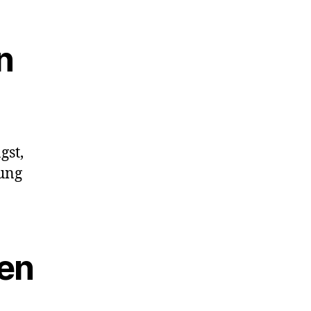
n
gst,
zung
ten