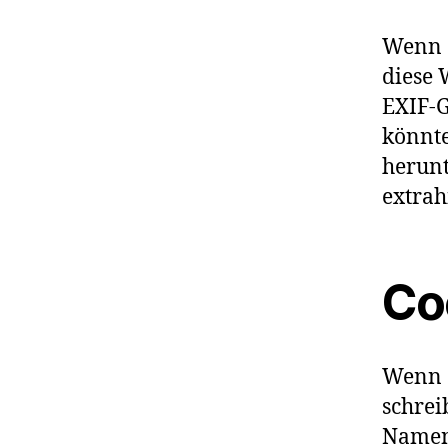
Wenn d
diese 
EXIF-G
könnte
herunt
extrah
Co
Wenn 
schrei
Namen,