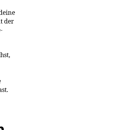
deine
t der
-
hst,
e
st.
n