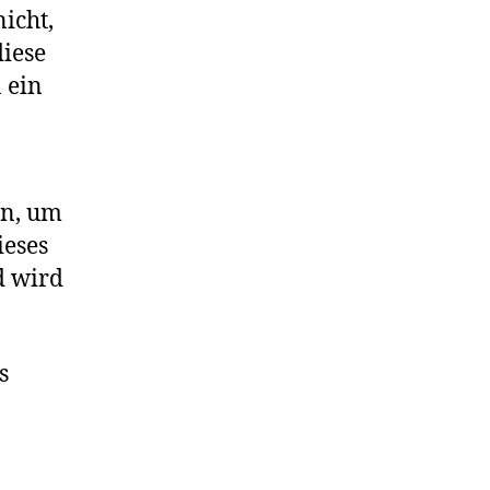
icht,
diese
 ein
en, um
ieses
d wird
s