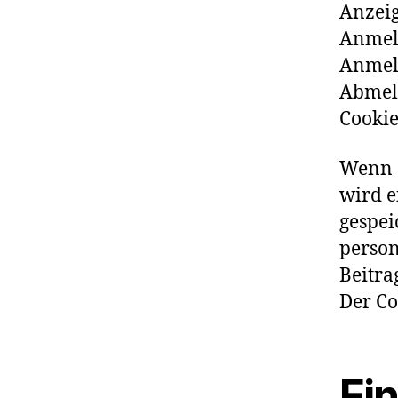
Anzeig
Anmeld
Anmeld
Abmel
Cookie
Wenn d
wird e
gespei
person
Beitra
Der Co
Ei