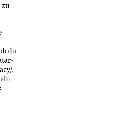
 zu
e
ob du
atar-
acy/.
dein
s