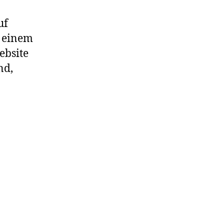
uf
t einem
ebsite
nd,