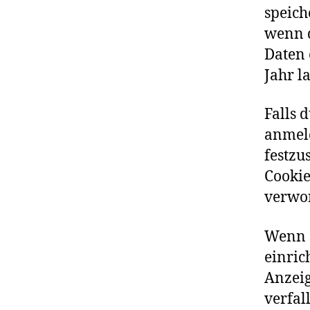
speich
wenn d
Daten 
Jahr l
Falls 
anmeld
festzu
Cookie
verwor
Wenn d
einri
Anzeig
verfal