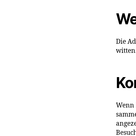
We
Die Ad
witten
Ko
Wenn 
samme
angeze
Besuch