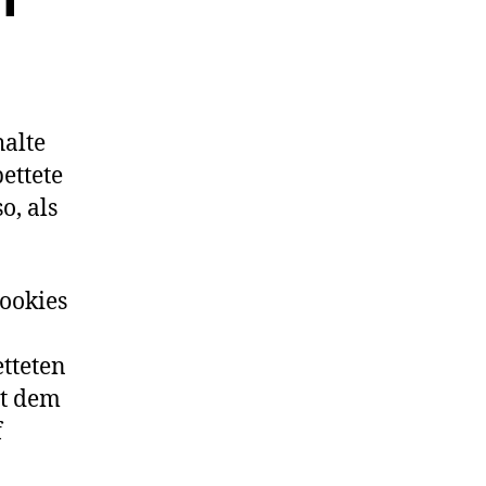
halte
bettete
o, als
ookies
tteten
it dem
f