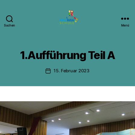
Suchen
Menü
Hellwegschule
Witten
V
1.Aufführung Teil A
o
n
J
Beitragsautor
15. Februar 2023
Beitragsdatum
.
S
.
V
i
d
e