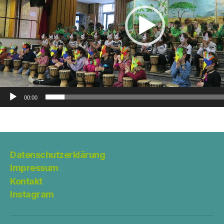
o
-
P
l
a
y
e
r
00:00
Datenschutzerklärung
Impressum
Kontakt
Instagram