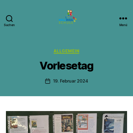
Suchen
Menü
Hellwegschule
Witten
Kategorien
ALLGEMEIN
V
Vorlesetag
o
n
J
Beitragsautor
19. Februar 2024
Beitragsdatum
.
S
.