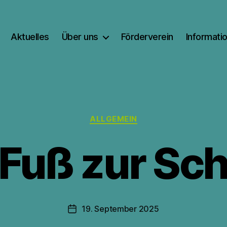
Aktuelles
Über uns
Förderverein
Informati
Kategorien
ALLGEMEIN
 Fuß zur Sch
V
o
n
J
Beitragsautor
19. September 2025
Beitragsdatum
.