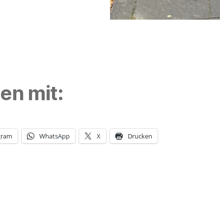
len mit:
gram
WhatsApp
X
Drucken